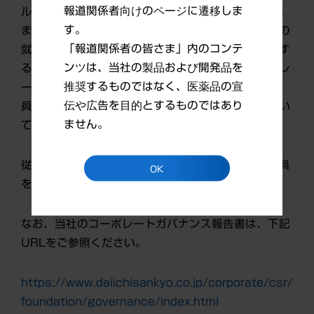
報道関係者向けのページに遷移しま
ループ以外の上場会社の役員を兼職してはならない。
す。
また、社外取締役・社外監査役が上場会社の役員への
「報道関係者の皆さま」内のコンテ
就任要請を受諾しようとする場合には、事前に報告す
ンツは、当社の製品および開発品を
ること」とコーポレートガバナンス報告書（コーポレ
推奨するものではなく、医薬品の宣
ートガバナンス・コード[補充原則 4－11－2 役
伝や広告を目的とするものではあり
員の他の上場会社の役員との兼職状況」の項）におい
ません。
て開示しております。
従って当社は、社外取締役・社外監査役が他社の役員
OK
を兼務することを制限しておりません。
なお、当社のコーポレートガバナンス報告書は、下記
URLをご参照ください。
https://www.daiichisankyo.co.jp/corporate/csr/
foundation/governance/index.html