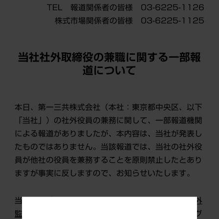
TEL 報道関係者の皆様 03-6225-1126
株式市場関係者の皆様 03-6225-1125
当社社外取締役の兼職に関する一部報
道について
本日、第一三共株式会社（本社：東京都中央区、以下
「当社」）の社外役員の兼務に関して、一部報道機関
による報道がありましたが、本内容は、当社が発表し
たものではありません。当該報道では、当社の社外役
員が他社の役員を兼務することを原則禁止したとあり
ますが事実に反しますので、お知らせいたします。
当社は、「他社役員の兼職に関し、
社外取締役・社外
監査役を除く
取締役・監査役は、原則として、当社グ