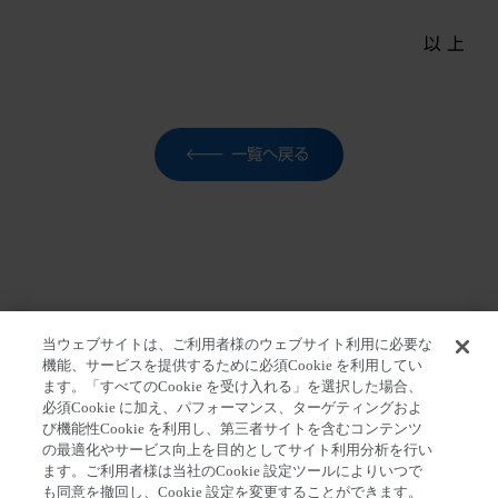
以 上
一覧へ戻る
当ウェブサイトは、ご利用者様のウェブサイト利用に必要な
機能、サービスを提供するために必須Cookie を利用してい
ます。「すべてのCookie を受け入れる」を選択した場合、
ホーム
>
報道関係者の皆さま
>
プレスリリース
>
当社
必須Cookie に加え、パフォーマンス、ターゲティングおよ
社外取締役の兼職に関する一部報道について
び機能性Cookie を利用し、第三者サイトを含むコンテンツ
の最適化やサービス向上を目的としてサイト利用分析を行い
ます。ご利用者様は当社のCookie 設定ツールによりいつで
も同意を撤回し、Cookie 設定を変更することができます。