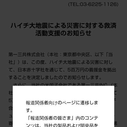
(TEL:03-6225-1126)
ハイチ大地震による災害に対する救済
活動支援のお知らせ
第一三共株式会社（本社：東京都中央区、以下「当
社」）は、この度、ハイチ大地震による災害に対し
て、日本赤十字社を通じて、5百万円の義援金を拠出
することを決定しましたのでお知らせします。
さらに、当社の米国子会社である第一三共INC.（本
社：ニュージャージー州）は、米国赤十字社を通じて
5万米国ドルの義援金を拠出し、また、同じく米国子
報道関係者向けのページに遷移しま
会社のLuitpold Pharmaceuticals, Inc.（本社：ニ
す。
ューヨーク州 )は、1.6百万米国ドル相当の医薬品の
「報道関係者の皆さま」内のコンテ
寄贈を決定しました。米国の子会社を含む、現在の第
ンツは、当社の製品および開発品を