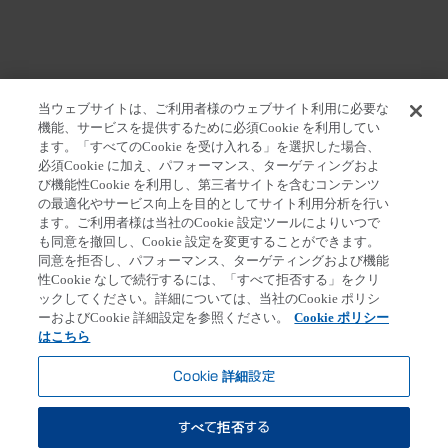
当ウェブサイトは、ご利用者様のウェブサイト利用に必要な
機能、サービスを提供するために必須Cookie を利用してい
ます。「すべてのCookie を受け入れる」を選択した場合、
ホーム
>
報道関係者の皆さま
>
プレスリリース
>
ハイ
必須Cookie に加え、パフォーマンス、ターゲティングおよ
チ大地震による災害に対する救済活動支援のお知らせ
び機能性Cookie を利用し、第三者サイトを含むコンテンツ
の最適化やサービス向上を目的としてサイト利用分析を行い
ます。ご利用者様は当社のCookie 設定ツールによりいつで
も同意を撤回し、Cookie 設定を変更することができます。
同意を拒否し、パフォーマンス、ターゲティングおよび機能
第一三共個人情報保護方針
クッキーポリシー
性Cookie なしで続行するには、「すべて拒否する」をクリ
ックしてください。詳細については、当社のCookie ポリシ
ソーシャルメディアポリシー
ご利用条件
ーおよびCookie 詳細設定を参照ください。
Cookie ポリシー
Cookie 詳細設定
はこちら
アクセシビリティ方針
お問い合わせ
Cookie 詳細設定
すべて拒否する
Copyright© DAIICHI SANKYO COMPANY,