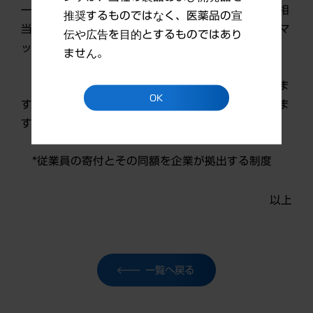
一三共グループの支援総額はおよそ1億5,350万円相
推奨するものではなく、医薬品の宣
当です。この他に、当社と第一三共INC.は、義援金マ
伝や広告を目的とするものではあり
ッチングギフト(*)を実施する予定です。
ません。
同国の被災者の皆様に心よりお見舞いを申し上げま
OK
すとともに、被災地の一日も早い復興を祈念いたしま
す。
*従業員の寄付とその同額を企業が拠出する制度
以上
一覧へ戻る