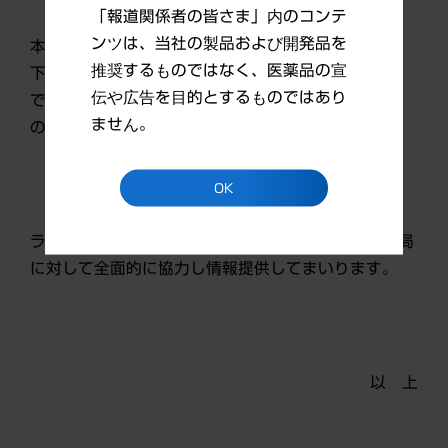
「報道関係者の皆さま」内のコンテ
ンツは、当社の製品および開発品を
本工場は、既に発表の通り、米国食品医薬品局（以
推奨するものではなく、医薬品の宣
下、「FDA」）より、禁輸措置を受け、FDAとの間
伝や広告を目的とするものではあり
で締結した同意協定書（Consent Decree）の一定
ません。
の条件が適用されております。
OK
ランバクシーは、今後本件の早急な解決に向け、当局
に対して全面的に協力し情報提供してまいります。
以 上