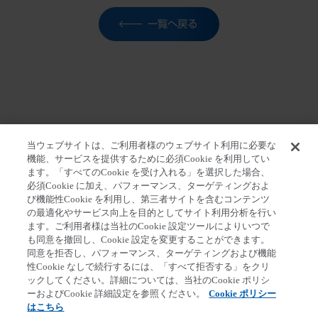
一覧へ戻る
当ウェブサイトは、ご利用者様のウェブサイト利用に必要な
機能、サービスを提供するために必須Cookie を利用してい
ます。「すべてのCookie を受け入れる」を選択した場合、
ホーム
>
報道関係者の皆さま
>
プレスリリース
>
ラン
必須Cookie に加え、パフォーマンス、ターゲティングおよ
バクシーのトアンサ工場に関する召喚状の受理について
び機能性Cookie を利用し、第三者サイトを含むコンテンツ
の最適化やサービス向上を目的としてサイト利用分析を行い
ます。ご利用者様は当社のCookie 設定ツールによりいつで
も同意を撤回し、Cookie 設定を変更することができます。
同意を拒否し、パフォーマンス、ターゲティングおよび機能
第一三共個人情報保護方針
クッキーポリシー
性Cookie なしで続行するには、「すべて拒否する」をクリ
ックしてください。詳細については、当社のCookie ポリシ
ソーシャルメディアポリシー
ご利用条件
ーおよびCookie 詳細設定を参照ください。
Cookie ポリシー
Cookie 詳細設定
アクセシビリティ方針
はこちら