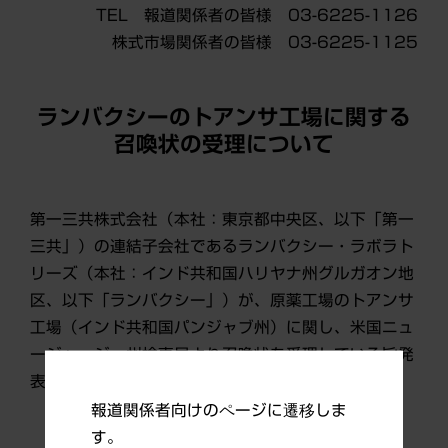
TEL 報道関係者の皆様 03-6225-1126
株式市場関係者の皆様 03-6225-1125
ランバクシーのトアンサ工場に関する
召喚状の受理について
第一三共株式会社（本社：東京都中央区、以下「第一
三共」）の連結子会社であるランバクシー・ラボラト
リーズ（本社：インド共和国ハリヤナ州グルガオン地
区、以下「ランバクシー」）が、原薬工場のトアンサ
工場（インド共和国パンジャブ州）に関し、米国ニュ
ージャージー州検事局より召喚状を受理している旨発
表しましたので、お知らせいたします。
報道関係者向けのページに遷移しま
す。