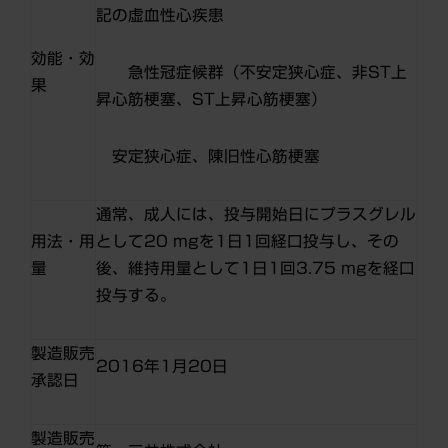
記の虚血性心疾患
効能・効
急性冠症候群（不安定狭心症、非ST上
果
昇心筋梗塞、ST上昇心筋梗塞）
安定狭心症、陳旧性心筋梗塞
通常、成人には、投与開始日にプラスグレル
用法・用
として20 mgを1日1回経口投与し、その
量
後、維持用量として1日1回3.75 mgを経口
投与する。
製造販売
2016年1月20日
承認日
製造販売