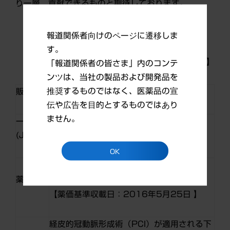
り一層、貢献できるものと期待しております。
製品概要
報道関係者向けのページに遷移しま
す。
【発売日：2016年5月25日】
「報道関係者の皆さま」内のコンテ
ンツは、当社の製品および開発品を
Ⓡ
推奨するものではなく、医薬品の宣
販売名
エフィエント
錠20mg
伝や広告を目的とするものではあり
ません。
一般名
プラスグレル塩酸塩
(JAN)
OK
エフィエント錠20mg ：1錠1,150.20円
薬価
【薬価基準収載日：2016年5月25日 】
経皮的冠動脈形成術（PCI）が適用される下