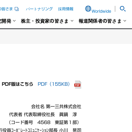
の皆さま
パートナリング
採用情報
Worldwide
究開発
株主・投資家の皆さま
報道関係者の皆さま
PDF版はこちら
PDF（155KB）
会社名 第一三共株式会社
代表者 代表取締役社長 眞鍋 淳
（コード番号 4568 東証第１部）
役員ｺｰﾎﾟﾚｰﾄｺﾐｭﾆｹｰｼｮﾝ部長 小川 晃司