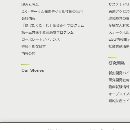
理念と強み
サステナビリ
DX - データと先進デジタル技術の活用
医療アクセス
会社情報
環境経営の推
「はばたく次世代」応援寄付プログラム
多様な人材の
第一三共医学教育助成プログラム
ステークホル
コーポレートガバナンス
ESG情報開
持続可能な経営
社会貢献活動
情報公開
研究開発
Our Stories
新薬開発パイ
研究開発戦略
臨床試験情報
オープンイノ
知的財産とイ