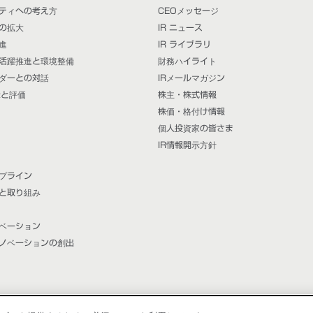
ティへの考え方
CEOメッセージ
の拡大
IR ニュース
進
IR ライブラリ
活躍推進と環境整備
財務ハイライト
ダーとの対話
IRメールマガジン
示と評価
株主・株式情報
株価・格付け情報
個人投資家の皆さま
IR情報開示方針
プライン
と取り組み
ベーション
ノベーションの創出