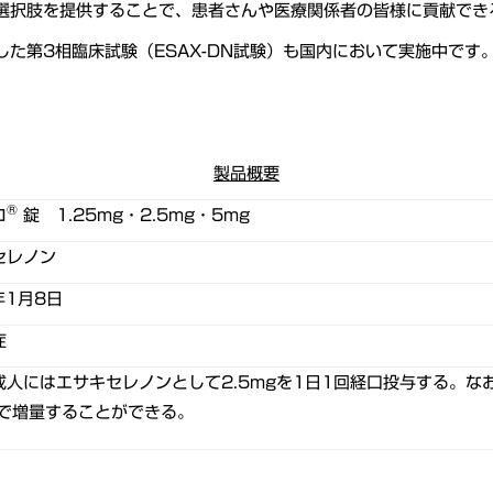
選択肢を提供することで、患者さんや医療関係者の皆様に貢献でき
た第3相臨床試験（ESAX-DN試験）も国内において実施中です
製品概要
®
ロ
錠 1.25mg・2.5mg・5mg
セレノン
年1月8日
症
成人にはエサキセレノンとして2.5mgを1日1回経口投与する。な
まで増量することができる。