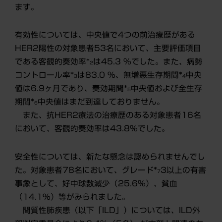
ます。
有効性については、中央値で4つの前治療歴がある
HER2陽性の対象患者53名において、主要評価項目
である客観的奏効率*
は45.3 %でした。また、病勢
2
コントロール率*
は83.0 %、無増悪生存期間*
中央
3
4
値は6.9ヶ月であり、奏効期間*
中央値および全生存
5
期間*
中央値はまだ到達しておりません。
6
また、抗HER2療法の治療歴のある対象患者16名
において、客観的奏効率は43.8%でした。
安全性については、新たな懸念は認められませんでし
た。対象患者78名において、グレード*
3以上の有害
7
事象として、好中球数減少（25.6%）、貧血
（14.1%）等がみられました。
間質性肺疾患（以下「ILD」）については、ILD外