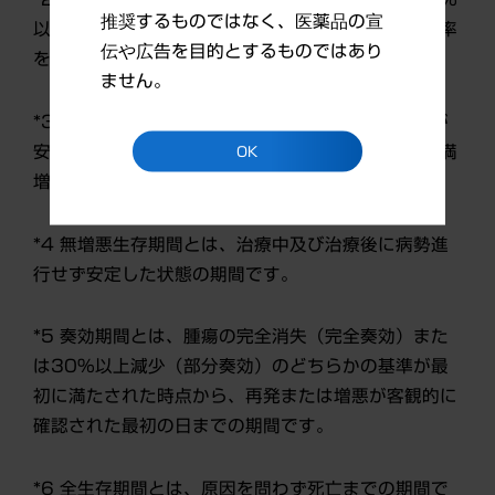
推奨するものではなく、医薬品の宣
以上減少した患者の割合です。確定した客観的奏効率
伝や広告を目的とするものではあり
を意味します。
ません。
*3 病勢コントロール率とは、客観的奏効率に腫瘍が
安定している状態（腫瘍が30%未満減少～20%未満
OK
増加）の患者の割合を加えたものです。
*4 無増悪生存期間とは、治療中及び治療後に病勢進
行せず安定した状態の期間です。
*5 奏効期間とは、腫瘍の完全消失（完全奏効）また
は30%以上減少（部分奏効）のどちらかの基準が最
初に満たされた時点から、再発または増悪が客観的に
確認された最初の日までの期間です。
*6 全生存期間とは、原因を問わず死亡までの期間で