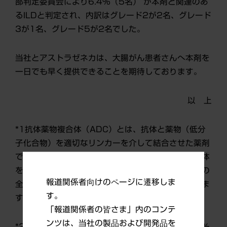
部判定委員会により6.4%（5名） が本剤と関連のあ
るILDと判定され、内訳はグレード2が2名、グレード
3が1名、グレード5が2名でした。
当社とアストラゼネカは、大腸がん患者さんへ本剤を
一日でも早く提供できることを期待しております。
以 上
*1抗体薬物複合体（ADC）とは、抗体と薬物（低分
子化合物）を適切なリンカーを介して結合させた薬剤
で、がん細胞に発現している標的因子に結合する抗体
を介して薬物をがん細胞へ直接届けることで、薬物の
報道関係者向けのページに遷移しま
全身曝露を抑えつつがん細胞への攻撃力を高めていま
す。
す。
「報道関係者の皆さま」内のコンテ
ンツは、当社の製品および開発品を
*2 客観的奏効率とは、腫瘍が完全に消失または30%