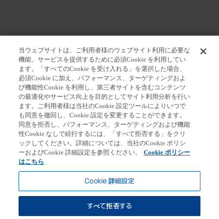
ホーム
>
報道関係者の皆さま
>
プレスリリース
>
米国
当ウェブサイトは、ご利用者様のウェブサイト利用に必要な
臨床腫瘍学会（ASCO）で発表したHER2陽性の大腸がんに
機能、サービスを提供するために必須Cookie を利用してい
ます。「すべてのCookie を受け入れる」を選択した場合、
おける トラスツズマブ デルクステカン（DS-8201）の第2
必須Cookie に加え、パフォーマンス、ターゲティングおよ
相臨床試験データについて
び機能性Cookie を利用し、第三者サイトを含むコンテンツ
の最適化やサービス向上を目的としてサイト利用分析を行い
ます。ご利用者様は当社のCookie 設定ツールによりいつで
も同意を撤回し、Cookie 設定を変更することができます。
同意を拒否し、パフォーマンス、ターゲティングおよび機能
第一三共個人情報保護方針
クッキーポリシー
性Cookie なしで続行するには、「すべて拒否する」をクリ
ックしてください。詳細については、当社のCookie ポリシ
ソーシャルメディアポリシー
ご利用条件
ーおよびCookie 詳細設定を参照ください。
Cookie ポリシー
Cookie 詳細設定
アクセシビリティ方針
はこちら
お問い合わせ
Cookie 詳細設定
すべて拒否する
Copyright© DAIICHI SANKYO COMPANY,