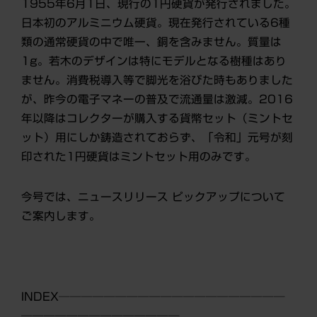
1955
年6月1日
、現行の
1
円
硬貨が発行されました。
日本初のアルミニウム硬貨。現在発行されている
6
種
類の通常硬貨の中で唯一、銅を含みません。質量は
1g
。若木のデザインは特にモデルとなる樹種はあり
ません。消費税導入等で脚光を浴びた時もありました
が、昨今の電子マネーの普及で流通量は激減。2016
年以降はコレクターが購入する貨幣セット（ミントセ
ット）用にしか鋳造されておらず、「令和」元号が刻
印された1円硬貨はミントセット用のみです。
今号では、
ニュースリリース ピックアップについて
ご案内します。
INDEX
────────────────────
──────────────