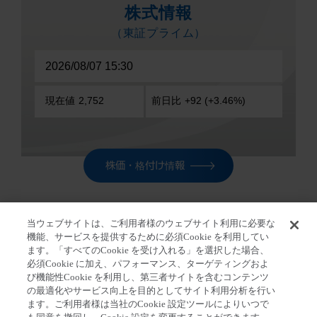
株価・格付け情報
当ウェブサイトは、ご利用者様のウェブサイト利用に必要な
機能、サービスを提供するために必須Cookie を利用してい
ます。「すべてのCookie を受け入れる」を選択した場合、
ホーム
>
2023年5月31日号 ニュースリリース ピックア
必須Cookie に加え、パフォーマンス、ターゲティングおよ
ップ
び機能性Cookie を利用し、第三者サイトを含むコンテンツ
の最適化やサービス向上を目的としてサイト利用分析を行い
ます。ご利用者様は当社のCookie 設定ツールによりいつで