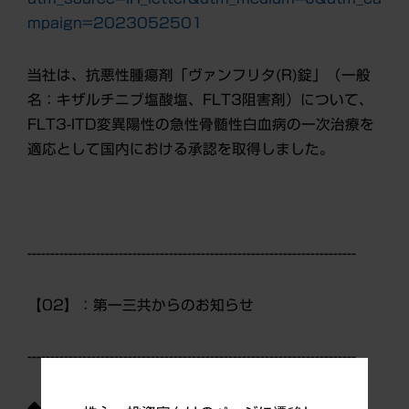
mpaign=2023052501
当社は、抗悪性腫瘍剤「ヴァンフリタ(R)錠」（一般
名：キザルチニブ塩酸塩、FLT3阻害剤）について、
FLT3-ITD変異陽性の急性骨髄性白血病の一次治療を
適応として国内における承認を取得しました。
------------------------------------------------------------------------
【02】：第一三共からのお知らせ
------------------------------------------------------------------------
◆今後のIR関連スケジュール