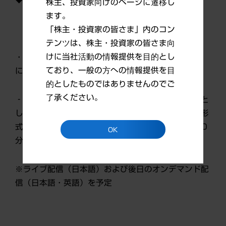
株主、投資家向けのページに遷移し
ます。
「株主・投資家の皆さま」内のコン
テンツは、株主・投資家の皆さま向
けに当社活動の情報提供を目的とし
・6月6日(火)：
米国臨床腫瘍学会（ASCO 2023）
ており、一般の方への情報提供を目
における当社発表内容のハイライト
的としたものではありませんのでご
了承ください。
‐機関投資家・証券アナリスト・報道関係者を対象と
した現地での対面開催とオンラインのハイブリッド形
式による説明会※（日本時間6月6日(火) 午前9時30
OK
分開始）
※ライブ配信（日本語）および後日のオンデマンド配
信（日本語・英語）を予定