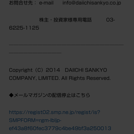
お問合せ先： e-mail info@daiichisankyo.co.jp
株主・投資家様専用電話 03-
6225-1125
────────────────────────
───────────
Copyright（C）2014 DAIICHI SANKYO
COMPANY, LIMITED. All Rights Reserved.
◆メールマガジンの配信停止はこちら
https://regist02.smp.ne.jp/regist/is?
SMPFORM=rgm-lbljp-
ef43a8f60fec3779c4be49bf3a250013