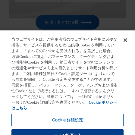
株価・格付け情報
当ウェブサイトは、ご利用者様のウェブサイト利用に必要な
機能、サービスを提供するために必須Cookie を利用してい
ます。「すべてのCookie を受け入れる」を選択した場合、
必須Cookie に加え、パフォーマンス、ターゲティングおよ
ホーム
>
経営説明会を開催
び機能性Cookie を利用し、第三者サイトを含むコンテンツ
の最適化やサービス向上を目的としてサイト利用分析を行い
ます。ご利用者様は当社のCookie 設定ツールによりいつで
も同意を撤回し、Cookie 設定を変更することができます。
同意を拒否し、パフォーマンス、ターゲティングおよび機能
第一三共個人情報保護方針
クッキーポリシー
性Cookie なしで続行するには、「すべて拒否する」をクリ
ックしてください。詳細については、当社のCookie ポリシ
ソーシャルメディアポリシー
ご利用条件
ーおよびCookie 詳細設定を参照ください。
Cookie ポリシー
Cookie 詳細設定
はこちら
アクセシビリティ方針
お問い合わせ
Cookie 詳細設定