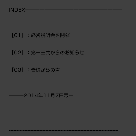
INDEX────────────────────
──────────────
【01】：経営説明会を開催
【02】：第一三共からのお知らせ
【03】：皆様からの声
────────────────────────
───2014年11月7日号─
------------------------------------------------------------------------