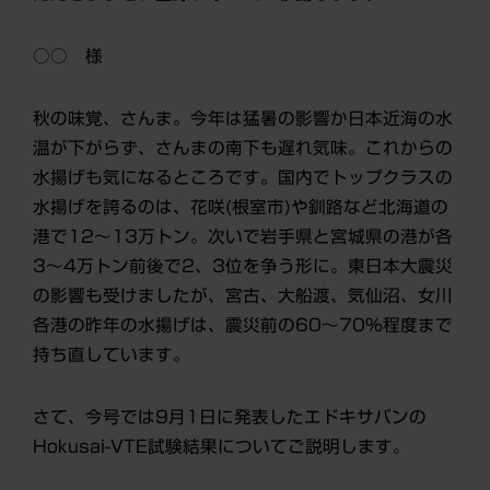
○○ 様
秋の味覚、さんま。今年は猛暑の影響か日本近海の水
温が下がらず、さんまの南下も遅れ気味。これからの
水揚げも気になるところです。国内でトップクラスの
水揚げを誇るのは、花咲(根室市)や釧路など北海道の
港で12～13万トン。次いで岩手県と宮城県の港が各
3～4万トン前後で2、3位を争う形に。東日本大震災
の影響も受けましたが、宮古、大船渡、気仙沼、女川
各港の昨年の水揚げは、震災前の60～70%程度まで
持ち直しています。
さて、今号では9月1日に発表したエドキサバンの
Hokusai-VTE試験結果についてご説明します。