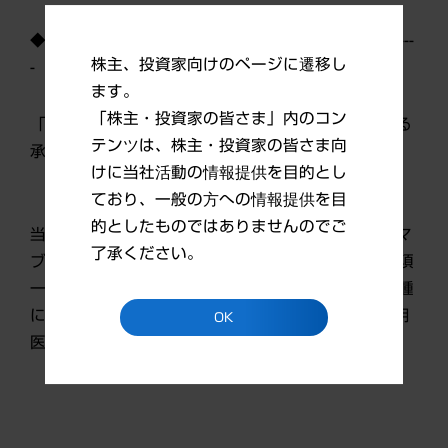
◆8月29日（木）発表 -------------------------------------------
株主、投資家向けのページに遷移し
-
ます。
「株主・投資家の皆さま」内のコン
「ランマーク皮下注120mg」の骨巨細胞腫に関する
テンツは、株主・投資家の皆さま向
承認申請について
けに当社活動の情報提供を目的とし
ており、一般の方への情報提供を目
的としたものではありませんのでご
当社はランマーク皮下注120mg（一般名：デノスマ
了承ください。
ブ（遺伝子組換え））の骨巨細胞腫に関する承認事項
一部変更承認申請を行いました。本剤は、骨巨細胞腫
に関して、2013年6月に厚生労働省より希少疾病用
OK
医薬品の指定を受けております。