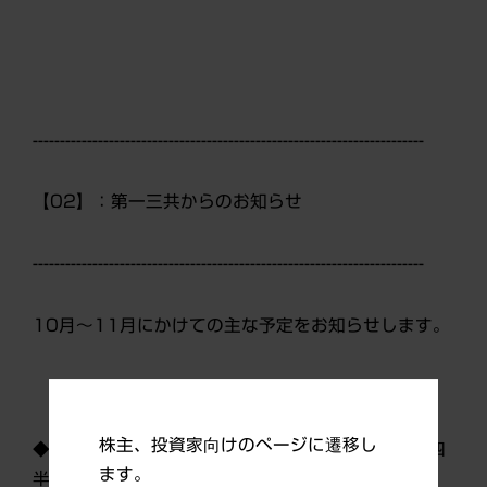
------------------------------------------------------------------------
【02】：第一三共からのお知らせ
------------------------------------------------------------------------
10月～11月にかけての主な予定をお知らせします。
株主、投資家向けのページに遷移し
◆10月29日（火） ランバクシー 2013年第3四
ます。
半期（1～9月）決算発表