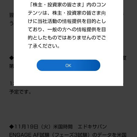
「株主・投資家の皆さま」内のコン
テンツは、株主・投資家の皆さま向
翌30日（水）に日本語訳版のニュースリリースを行
けに当社活動の情報提供を目的とし
う予定です。
ており、一般の方への情報提供を目
的としたものではありませんのでご
了承ください。
◆10月31日（木） 第一三共グループ 2013年度
OK
第2四半期（4月～9月）決算発表
13時に決算関連資料を当社ウェブサイトに掲載する
予定です。
◆11月19日（火）米国時間 エドキサバン
ENGAGE AF試験（フェーズ3試験）のデータを米国