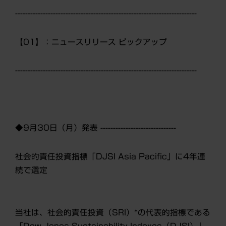
------------------------------------------------------------------------
【01】：ニュースリリース ピックアップ
------------------------------------------------------------------------
◆9月30日（月）発表 ------------------------------
社会的責任投資指標「DJSI Asia Pacific」に4年連
続で選定
当社は、社会的責任投資（SRI）*の代表的指標である
「Dow Jones Sustainability Indexes（DJSI）」