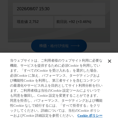
株価・格付け情報
当ウェブサイトは、ご利用者様のウェブサイト利用に必要な
機能、サービスを提供するために必須Cookie を利用してい
ます。「すべてのCookie を受け入れる」を選択した場合、
必須Cookie に加え、パフォーマンス、ターゲティングおよ
ホーム
>
ニュースリリース ピックアップ
び機能性Cookie を利用し、第三者サイトを含むコンテンツ
の最適化やサービス向上を目的としてサイト利用分析を行い
ます。ご利用者様は当社のCookie 設定ツールによりいつで
も同意を撤回し、Cookie 設定を変更することができます。
同意を拒否し、パフォーマンス、ターゲティングおよび機能
第一三共個人情報保護方針
クッキーポリシー
性Cookie なしで続行するには、「すべて拒否する」をクリ
ックしてください。詳細については、当社のCookie ポリシ
ソーシャルメディアポリシー
ご利用条件
ーおよびCookie 詳細設定を参照ください。
Cookie ポリシー