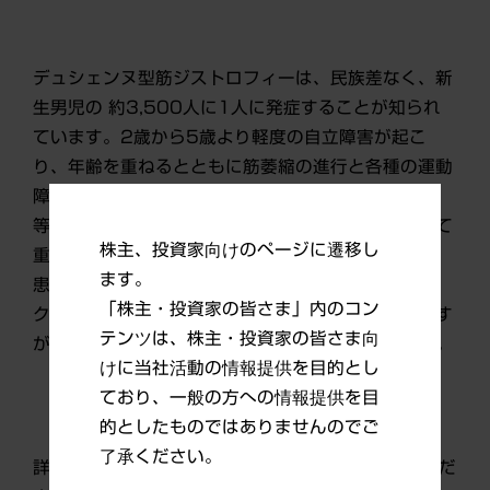
デュシェンヌ型筋ジストロフィーは、民族差なく、新
生男児の 約3,500人に1人に発症することが知られ
ています。2歳から5歳より軽度の自立障害が起こ
り、年齢を重ねるとともに筋萎縮の進行と各種の運動
障害が起 こり、多くの患者さんが心不全・呼吸不全
等により、20代、30代でお亡くなりになる、極めて
株主、投資家向けのページに遷移し
重篤な伴性劣性の遺伝性希少疾患です。発症原因は、
ます。
患者さん の筋細胞において、ジストロフィンタンパ
「株主・投資家の皆さま」内のコン
ク質が産生されないことであることが分かっています
テンツは、株主・投資家の皆さま向
が、まだ根本的治療法も有効な治療法もありません。
けに当社活動の情報提供を目的とし
ており、一般の方への情報提供を目
的としたものではありませんのでご
了承ください。
詳しくは、上記URLのニュースリリースをご確認くだ