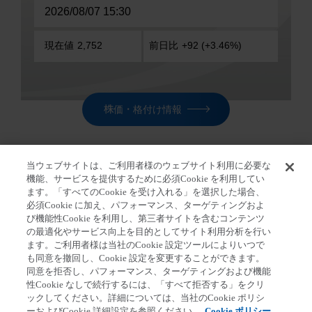
株価・格付け情報
当ウェブサイトは、ご利用者様のウェブサイト利用に必要な
機能、サービスを提供するために必須Cookie を利用してい
ます。「すべてのCookie を受け入れる」を選択した場合、
ホーム
>
株主・投資家の皆さま
>
IR ライブラリ
>
決算
必須Cookie に加え、パフォーマンス、ターゲティングおよ
発表関連資料
>
2018年度
び機能性Cookie を利用し、第三者サイトを含むコンテンツ
の最適化やサービス向上を目的としてサイト利用分析を行い
ます。ご利用者様は当社のCookie 設定ツールによりいつで
も同意を撤回し、Cookie 設定を変更することができます。
同意を拒否し、パフォーマンス、ターゲティングおよび機能
第一三共個人情報保護方針
クッキーポリシー
性Cookie なしで続行するには、「すべて拒否する」をクリ
ックしてください。詳細については、当社のCookie ポリシ
ソーシャルメディアポリシー
ご利用条件
ーおよびCookie 詳細設定を参照ください。
Cookie ポリシー