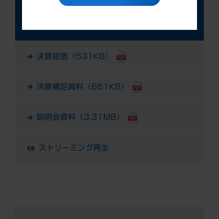
第1四半期決算発表（TDネット掲載）
（2018年7月31日発表）
決算短信（531KB）
決算補足資料（651KB）
説明会資料（3.31MB）
ストリーミング再生