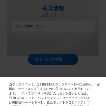
株価・格付け情報
当ウェブサイトは、ご利用者様のウェブサイト利用に必要な
ホーム
>
株主・投資家の皆さま
>
IR ニュー
機能、サービスを提供するために必須Cookie を利用してい
ます。「すべてのCookie を受け入れる」を選択した場合、
ス
>
2022年3月期 第2四半期 決算発表の情報を掲載しま
必須Cookie に加え、パフォーマンス、ターゲティングおよ
した。
び機能性Cookie を利用し、第三者サイトを含むコンテンツ