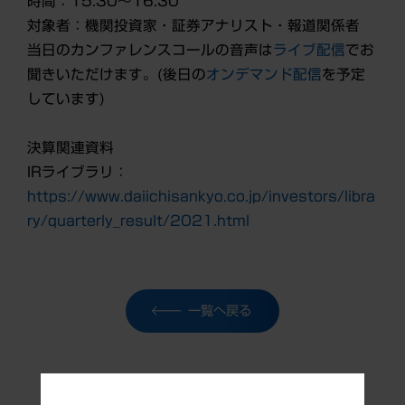
時間：15:30～16:30
対象者：機関投資家・証券アナリスト・報道関係者
当日のカンファレンスコールの音声は
ライブ配信
でお
聞きいただけます。(後日の
オンデマンド配信
を予定
しています)
決算関連資料
IRライブラリ：
https://www.daiichisankyo.co.jp/investors/libra
ry/quarterly_result/2021.html
一覧へ戻る