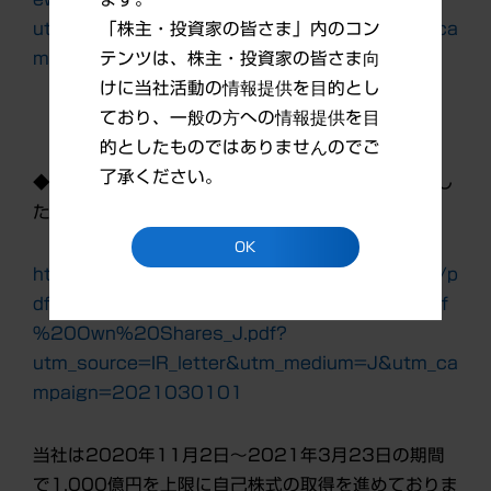
utm_source=IR_letter&utm_medium=J&utm_ca
「株主・投資家の皆さま」内のコン
mpaign=2021030102
テンツは、株主・投資家の皆さま向
けに当社活動の情報提供を目的とし
ており、一般の方への情報提供を目
的としたものではありませんのでご
了承ください。
◆「自己株式の取得状況」をIRニュースに掲載しまし
た（3月1日（月））。
OK
https://www.daiichisankyo.co.jp/files/news/ir/p
df/20210301/20210301_Acquisition%20of
%20Own%20Shares_J.pdf?
utm_source=IR_letter&utm_medium=J&utm_ca
mpaign=2021030101
当社は2020年11月2日～2021年3月23日の期間
で1,000億円を上限に自己株式の取得を進めておりま