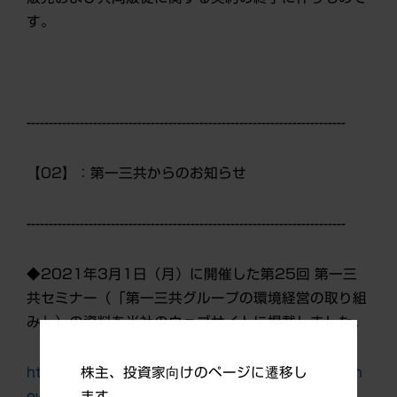
す。
------------------------------------------------------------------------
【02】：第
一三共からのお知らせ
------------------------------------------------------------------------
◆2021年3月1日（月）に開催した第25回 第一三
共セミナー（「第一三共グループの環境経営の取り組
み」）の資料を当社のウェブサイトに掲載しました。
https://www.daiichisankyo.co.jp/investors/ir_n
株主、投資家向けのページに遷移し
ews/detail/index_6593.html?
ます。