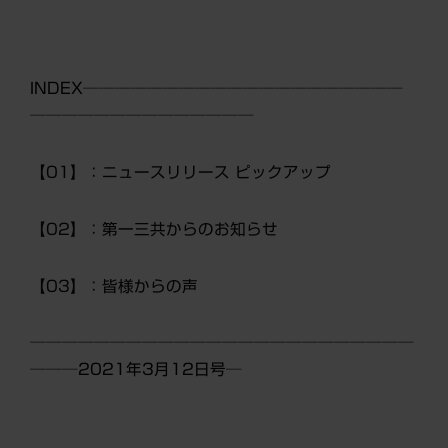
INDEX────────────────────
──────────────
【01】：ニュースリリース ピックアップ
【02】：第一三共からのお知らせ
【03】：皆様からの声
────────────────────────
───20
21
年
3
月
12
日号
─