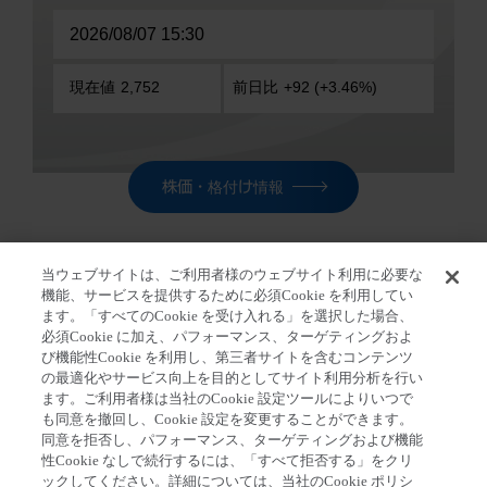
株価・格付け情報
当ウェブサイトは、ご利用者様のウェブサイト利用に必要な
機能、サービスを提供するために必須Cookie を利用してい
ます。「すべてのCookie を受け入れる」を選択した場合、
ホーム
>
株主・投資家の皆さま
>
IR ニュー
必須Cookie に加え、パフォーマンス、ターゲティングおよ
ス
>
2021年3月12日号 ニュースリリース ピックアップ
び機能性Cookie を利用し、第三者サイトを含むコンテンツ
の最適化やサービス向上を目的としてサイト利用分析を行い
ます。ご利用者様は当社のCookie 設定ツールによりいつで
も同意を撤回し、Cookie 設定を変更することができます。
同意を拒否し、パフォーマンス、ターゲティングおよび機能
第一三共個人情報保護方針
クッキーポリシー
性Cookie なしで続行するには、「すべて拒否する」をクリ
ックしてください。詳細については、当社のCookie ポリシ