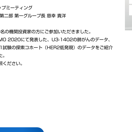
アップミーティング
第二部 第一グループ長 慈幸 貴洋
0名の機関投資家の方にご参加いただきました。
MO 2020にて発表した、U3-1402の肺がんのデータ、
tric01試験の探索コホート（HER2低発現）のデータをご紹介
た。
照ください。