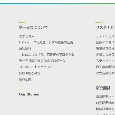
第一三共について
サステナビ
理念と強み
サステナビリ
DX - データと先進デジタル技術の活用
医療アクセス
会社情報
環境経営の推
「はばたく次世代」応援寄付プログラム
多様な人材の
第一三共医学教育助成プログラム
ステークホル
コーポレートガバナンス
ESG情報開
持続可能な経営
社会貢献活動
情報公開
研究開発
Our Stories
新薬開発パイ
研究開発戦略
臨床試験情報