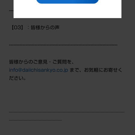
------------------------------------------------------------------------
【03】：皆様からの声
------------------------------------------------------------------------
皆様からのご意見・ご質問を、
info@daiichisankyo.co.jp
まで、お気軽にお寄せく
ださい。
────────────────────────
───────────