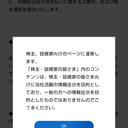
に、中間配当金のお支払いに関するご案内、および株
主通信を発送いたします。
◆第一三共公式Facebookのご紹介
株主、投資家向けのページに遷移し
本年9月より、第一三共公式Facebookページを開設
ます。
しました。社員やCSR活動についての情報をお届けし
「株主・投資家の皆さま」内のコン
ています。Facebookのアカウントをお持ちの方はぜ
テンツは、株主・投資家の皆さま向
ひご覧ください。
けに当社活動の情報提供を目的とし
ており、一般の方への情報提供を目
的としたものではありませんのでご
了承ください。
◆次回のIRメールマガジンは、12月13日（金）に発
行予定です。
OK