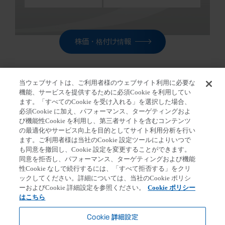
株価・格付け情報
当ウェブサイトは、ご利用者様のウェブサイト利用に必要な
機能、サービスを提供するために必須Cookie を利用してい
ます。「すべてのCookie を受け入れる」を選択した場合、
ホーム
>
株主・投資家の皆さま
>
IR ニュース
>
ニュー
必須Cookie に加え、パフォーマンス、ターゲティングおよ
スリリース ピックアップ
び機能性Cookie を利用し、第三者サイトを含むコンテンツ
の最適化やサービス向上を目的としてサイト利用分析を行い
ます。ご利用者様は当社のCookie 設定ツールによりいつで
も同意を撤回し、Cookie 設定を変更することができます。
同意を拒否し、パフォーマンス、ターゲティングおよび機能
第一三共個人情報保護方針
クッキーポリシー
性Cookie なしで続行するには、「すべて拒否する」をクリ
ックしてください。詳細については、当社のCookie ポリシ
ソーシャルメディアポリシー
ご利用条件
ーおよびCookie 詳細設定を参照ください。
Cookie ポリシー
Cookie 詳細設定
アクセシビリティ方針
はこちら
お問い合わせ
Cookie 詳細設定