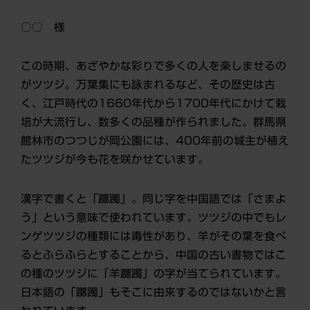
○○ 様
この時期、あざやかな彩りで多くの人を楽しませるの
がツツジ。万葉集にも詠まれるなど、その歴史は古
く、江戸時代の1660年代から1700年代にかけて栽
培が大流行し、数多くの品種が作られました。群馬県
館林市のつつじが岡公園には、400年前の城主が植え
たツツジが今も花を咲かせています。
漢字で書くと「躑躅」。同じ字を中国語では「さまよ
う」という意味で使われています。ツツジの中でもレ
ンゲツツジの種類には毒性があり、羊がその葉を食べ
るとふらふらとすることから、中国の古い書物ではこ
の種のツツジに「羊躑躅」の字が当てられています。
日本語の「躑躅」もそこに由来するのではないかと言