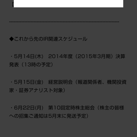
【02】：第一三共からのお知らせ
------------------------------------------------------------------------
◆これから先のIR関連スケジュール
・5月14日(木) 2014年度（2015年3月期）決算
発表（13時の予定）
・5月15日(金) 経営説明会（報道関係者、機関投資
家・証券アナリスト対象）
・6月22日(月) 第10回定時株主総会（株主の皆様
への招集ご通知は5月末に発送予定）