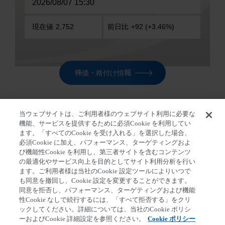
株価・格付け情報
当ウェブサイトは、ご利用者様のウェブサイト利用に必要な
機能、サービスを提供するために必須Cookie を利用してい
ます。「すべてのCookie を受け入れる」を選択した場合、
ホーム
>
株主・投資家の皆さま
>
IR ニュース
>
経営説
必須Cookie に加え、パフォーマンス、ターゲティングおよ
明会（2019年3月期 第2四半期決算）
び機能性Cookie を利用し、第三者サイトを含むコンテンツ
の最適化やサービス向上を目的としてサイト利用分析を行い
ます。ご利用者様は当社のCookie 設定ツールによりいつで
も同意を撤回し、Cookie 設定を変更することができます。
同意を拒否し、パフォーマンス、ターゲティングおよび機能
第一三共個人情報保護方針
クッキーポリシー
性Cookie なしで続行するには、「すべて拒否する」をクリ
ックしてください。詳細については、当社のCookie ポリシ
ソーシャルメディアポリシー
ご利用条件
ーおよびCookie 詳細設定を参照ください。
Cookie ポリシー