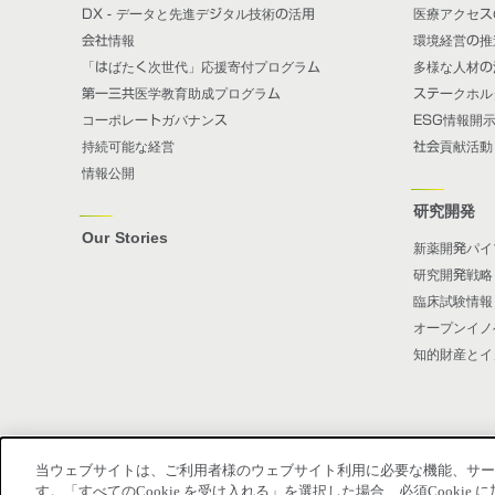
DX - データと先進デジタル技術の活用
医療アクセス
会社情報
環境経営の推
「はばたく次世代」応援寄付プログラム
多様な人材の
第一三共医学教育助成プログラム
ステークホル
コーポレートガバナンス
ESG情報開
持続可能な経営
社会貢献活動
情報公開
研究開発
Our Stories
新薬開発パイ
研究開発戦略
臨床試験情報
オープンイノ
知的財産とイ
当ウェブサイトは、ご利用者様のウェブサイト利用に必要な機能、サービス
す。「すべてのCookie を受け入れる」を選択した場合、必須Cooki