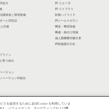
の拡大
IR ニュース
進
IR ライブラリ
活躍推進と環境整備
財務ハイライト
ダーとの対話
IRメールマガジン
示と評価
株主・株式情報
株価・格付け情報
個人投資家の皆さま
IR情報開示方針
プライン
と取り組み
ベーション
ノベーションの創出
を提供するために必須Cookie を利用していま
e に加え、パフォーマンス、ターゲティングおよび機