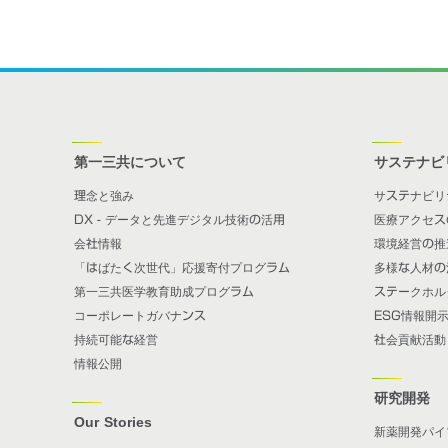
第一三共について
サステナビ
理念と強み
サステナビリ
DX - データと先進デジタル技術の活用
医療アクセス
会社情報
環境経営の推
「はばたく次世代」応援寄付プログラム
多様な人材の
第一三共医学教育助成プログラム
ステークホル
コーポレートガバナンス
ESG情報開
持続可能な経営
社会貢献活動
情報公開
研究開発
Our Stories
新薬開発パイ