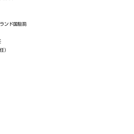
ンランド国駐箚
任
任）