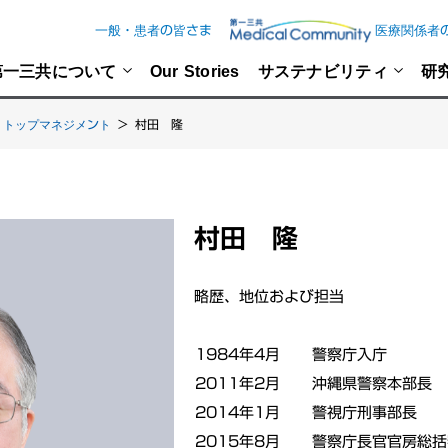
一般・患者の皆さま
医療関係者
第一三共について
Our Stories
サステナビリティ
研
トップマネジメント
>
村田 隆
村田 隆
略歴、地位および担当
1984年4月
警察庁入庁
2011年2月
沖縄県警察本部長
2014年1月
警視庁刑事部長
2015年8月
警察庁長官官房総