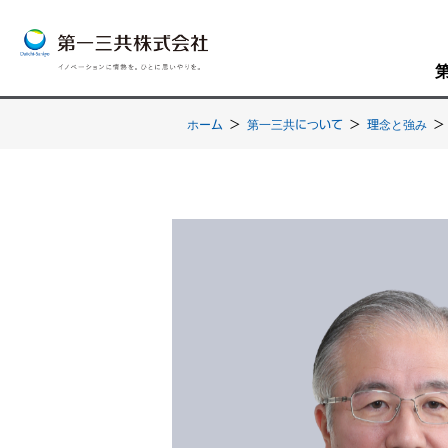
ホーム
>
第一三共について
>
理念と強み
>